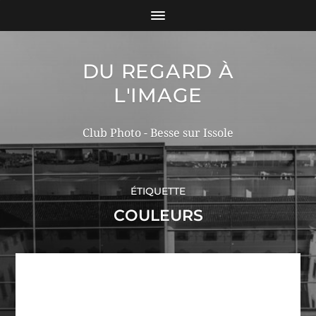
DU REGARD À
L'IMAGE
Club Photo - Besse sur Issole
ÉTIQUETTE
COULEURS